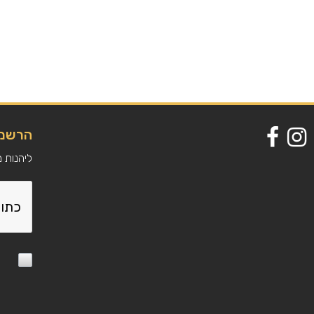
דאו אגברטס.
משקל נקי בגרם :
208
מק״ט:
2560749
יצרן:
42160, צרפת
הרשמה
ליהנות 