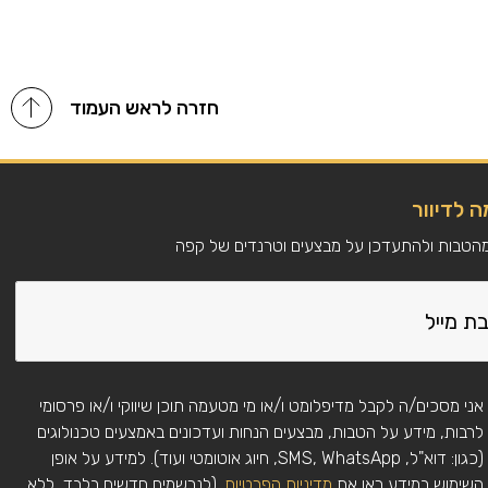
ג'יקובס דאו אגברטס צרפת, שדרות פייר דסגרנגס 3, אנדרזיוס-בוטון
חזרה לראש העמוד
 לדיוור
מהטבות ולהתעדכן על מבצעים וטרנדים של קפה
אני מסכים/ה לקבל מדיפלומט ו/או מי מטעמה תוכן שיווקי ו/או פרסומי
לרבות, מידע על הטבות, מבצעים הנחות ועדכונים באמצעים טכנולוגים
(כגון: דוא"ל, SMS, WhatsApp, חיוג אוטומטי ועוד). למידע על אופן
השימוש במידע ראו את
מדיניות הפרטיות
. (לנרשמים חדשים בלבד, ללא