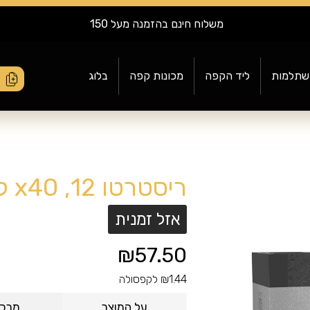
משלוח בין 1-10 ימי עסקים
שתלמות
ליד הקפה
מכונות קפה
בלוג
ריסטרטו 12, x40 קפסולות ג'ייקובס
אזל זמנית
₪57.50
₪1.44 לקפסולה
על המוצר
מרכי