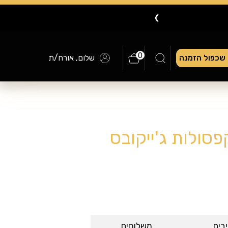
❯
0
שכפול הזמנה
שלום, אורח/ת
בים
משלוחים