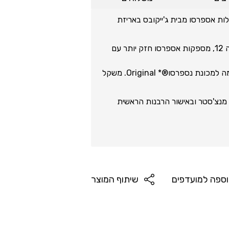
ות אספרסו מבית ג'ייקובס באריזת
קפסולות אלומיניום ריסטרטו בחוזק קלייה 12, מספקות אספרסו חזק יותר עם
40 קפסולות אלומיניום מעוצבות בהתאמה למכונת נספרסו®* Original. משקל
נצ'סטר ובאישור הרבנות הראשית
 שיודע שכדי ליהנות מקפה טוב, צריך
ספה למועדפים
שיתוף המוצר
 יותר את הארומה והטעמים של פולי
מתית יותר באספרסו בעל טעם מלא יותר
ל גוף שלישי, שאינו קשור לג'ייקובס