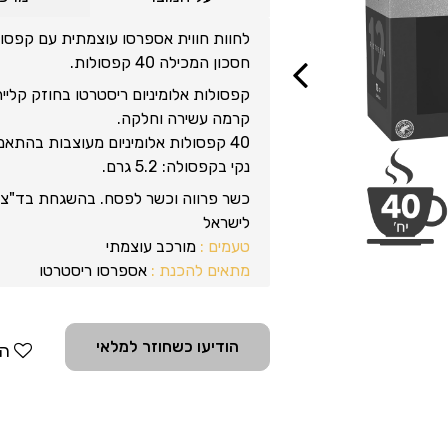
לחוות חווית אספרסו עוצמתית עם קפסול
חסכון המכילה 40 קפסולות.
Previous
קרמה עשירה וחלקה.
נקי בקפסולה: 5.2 גרם.
כשר פרווה וכשר לפסח. בהשגחת בד"צ מ
לישראל
טעמים :
מורכב עוצמתי
מתאים להכנת :
אספרסו ריסטרטו
עוצמה :
12
קפסולת ג'ייקובס מאלומיניום – בשביל מי
לבחור בקפה מעולה:
הודיעו כשחוזר למלאי
הו
• קפסולת אלומיניום שומרת בצורה טובה
הקפה.
• קפסולת אלומיניום מאפשרת חוויה עוצ
וקרמה עשירה יותר. *הסימן המסחרי הינו ש