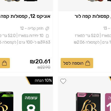
אוניקס 12, קפסולות קפה לור
13
חוזק קלייה - 12
10 יחידות במארז | 52.0 גר׳ למארז
₪39.63 ל-100 גרם | לקפסולה ₪2.06
₪20.61
הוספה לסל
ה
Price reduced from
to
Price
₪22.90
10% הנחה