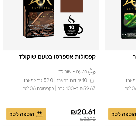
קפסולות אספרסו בטעם שוקולד
בטעם - שוקולד
10 יחידות במארז | 52.0 גר׳ למארז
₪39.63 ל-100 גרם | לקפסולה ₪2.06
₪20.61
וספה לסל
הוספה לסל
Price reduced from
to
₪22.90