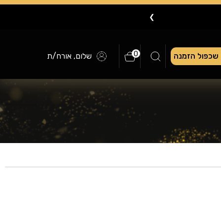
❯
0
שכפול הזמנה
שלום, אורח/ת