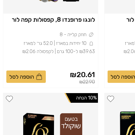
לונגו פרופנדו 8, קפסולות קפה לור
חוזק קלייה - 8
10 יחידות במארז | 52.0 גר׳ למארז
₪39.63 ל-100 גרם | לקפסולה ₪2.06
₪20.61
וספה לסל
הוספה לסל
Price reduced from
to
₪22.90
10% הנחה