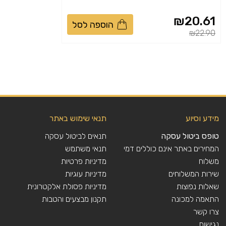
₪20.61
הוספה לסל
Price reduced from
to
₪22.90
מידע וסיוע
תנאי שימוש באתר
טופס ביטול עסקה
תנאים לביטול עסקה
המחירים באתר אינם כוללים דמי
תנאי משתמש
משלוח
מדיניות פרטיות
שירות המשלוחים
מדיניות עוגיות
שאלות נפוצות
מדיניות פסולת אלקטרונית
התאמה למכונה
תקנון מבצעים והטבות
צרו קשר
נגישות