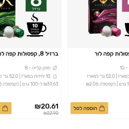
ברזיל 8, קפסולות קפה לור
10
חוזק קלייה - 8
10 יחידות במארז | 52.0 גר׳ למארז
₪39.63 ל-100 גרם | לקפסולה ₪2.06
₪20.61
הוספה לסל
ה
Price reduced from
to
Price
₪22.90