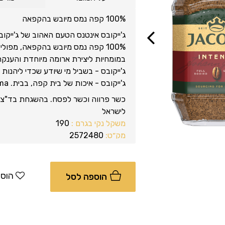
100% קפה נמס מיובש בהקפאה
ג'ייקובס אינטנס הטעם האהוב של ג'ייקו
Previous
100% קפה נמס מיובש בהקפאה, מפול
במומחיות ליצירת ארומה מיוחדת והענקת
ג'ייקובס - בשביל מי שיודע שכדי ליהנו
ג'ייקובס - איכות של בית קפה, בבית. Jacobs, The Magic Aroma
כשר פרווה וכשר לפסח. בהשגחת בד"צ מ
לישראל
משקל נקי בגרם :
190
מק״ט:
2572480
יצרן:
רוסי
הוספ
הוספה לסל