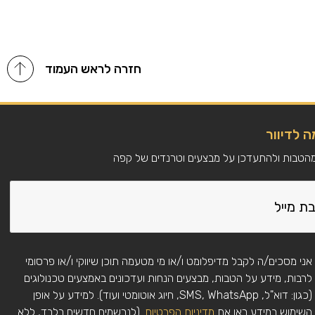
חזרה לראש העמוד
 לדיוור
מהטבות ולהתעדכן על מבצעים וטרנדים של קפה
אני מסכים/ה לקבל מדיפלומט ו/או מי מטעמה תוכן שיווקי ו/או פרסומי
לרבות, מידע על הטבות, מבצעים הנחות ועדכונים באמצעים טכנולוגים
(כגון: דוא"ל, SMS, WhatsApp, חיוג אוטומטי ועוד). למידע על אופן
השימוש במידע ראו את
מדיניות הפרטיות
. (לנרשמים חדשים בלבד, ללא