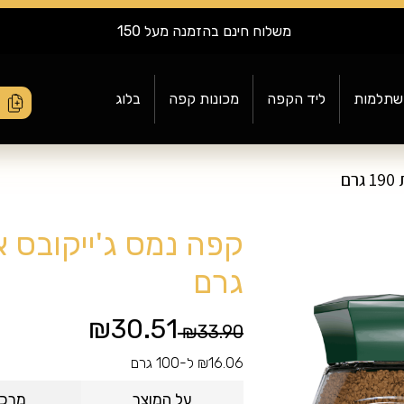
משלוח חינם בהזמנה מעל 150
שתלמות
ליד הקפה
מכונות קפה
בלוג
ם
גרם
₪30.51
Price reduced from
to
₪33.90
₪16.06 ל-100 גרם
על המוצר
מרכי