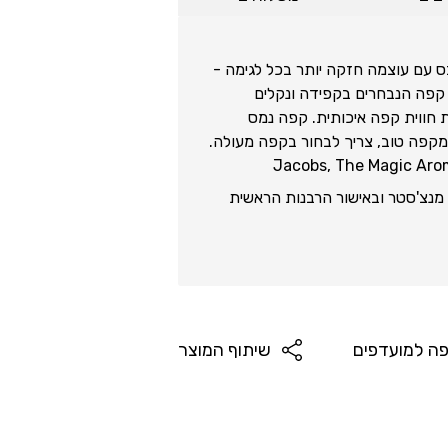
בס עם עוצמה חזקה יותר בכל לגימה -
י קפה הנבחרים בקפידה ונקלים
 חווית קפה איכותית. קפה נמס
ת מקפה טוב, צריך לבחור בקפה מעולה.
נצ'סטר ובאישור הרבנות הראשית
אל.אל.סי " ג'ייקובס דאו אגברטס רוס" , דרך וולקונסקו 7/1, רובע 12, אזור
תעשייה צפוני ג'ורלובו, וילוזסקו, לומונוסווסקי, מחוז לנינגרד, 188508, פדרציה
ה למועדפים
שיתוף המוצר