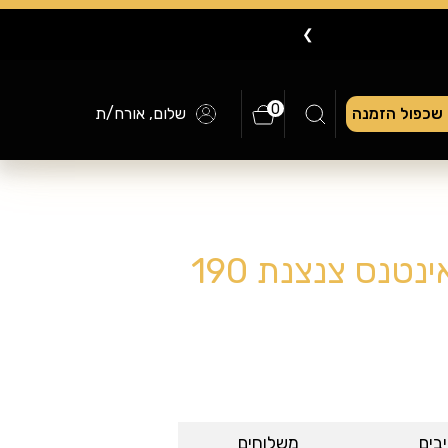
❯
0
שכפול הזמנה
שלום, אורח/ת
קפה נמס ג'ייקובס אינטנס צנצנת 190
בים
משלוחים