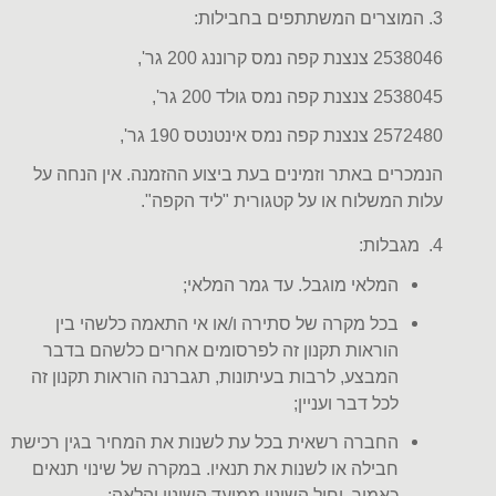
3.
המוצרים המשתתפים בחבילות
:
2538046 צנצנת קפה נמס קרוננג 200 גר',
2538045 צנצנת קפה נמס גולד 200 גר',
2572480 צנצנת קפה נמס אינטנטס 190 גר',
הנמכרים באתר וזמינים בעת ביצוע ההזמנה. אין הנחה על
עלות המשלוח או על קטגורית "ליד הקפה
".
4.
מגבלות
:
המלאי מוגבל. עד גמר המלאי
;
בכל מקרה של סתירה ו/או אי התאמה כלשהי בין
הוראות תקנון זה לפרסומים אחרים כלשהם בדבר
המבצע, לרבות בעיתונות, תגברנה הוראות תקנון זה
לכל דבר ועניין
;
החברה רשאית בכל עת לשנות את המחיר בגין רכישת
חבילה או לשנות את תנאיו. במקרה של שינוי תנאים
כאמור, יחול השינוי ממועד השינוי והלאה
;