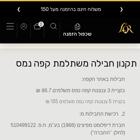
משלוח בין 1-10 ימי עסקים
❯
❮
0
שכפול הזמנה
תקנון חבילה משתלמת קפה נמס
חבילות באתר הקפה
:
בקניית 3 צנצנות קפה נמס משלמים 86.7 ₪
בקניית 5 צנצנות קפה נמס משלמים 135 ₪
2. רכישת החבילות מ:
חברת דיפלומט מפיצים (1968) בע"מ, ח.פ. 510499122
(להלן: "החברה")