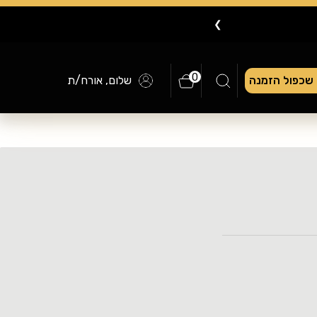
❯
0
שכפול הזמנה
שלום, אורח/ת