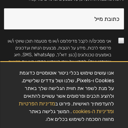
אני מסכים/ה לקבל מדיפלומט ו/או מי מטעמה תוכן שיווקי ו/או
פרסומי לרבות, מידע על הטבות, מבצעים הנחות ועדכונים
באמצעים טכנולוגים (כגון: דוא"ל, SMS, WhatsApp, חיוג
אוטומטי ועוד). למידע על אופן השימוש במידע ראו את
מדיניות
הפרטיות
. (לנרשמים חדשים בלבד, ללא כפל מבצעים
אנו עושים שימוש בכלי ניטור אוטומטיים כדוגמת
וקופונים)
Cookies ו-Pixels, שלנו ושל צדדים שלישיים,
על מנת לשפר את חווית הגלישה שלך באתר
ולהציג תכנים ופרסומים אשר עשויים להתאים
להרשמה
להעדפותיך האישיות. פירוט ב
מדיניות הפרטיות
. המשך גלישה באתר
ומדיניות ה-cookies
כל הזכויות שמורות לדיפלומט © 2020
מהווה הסכמה לשימוש בכלים אלו.
תכנון וניהול פרוייקט - STUNIS