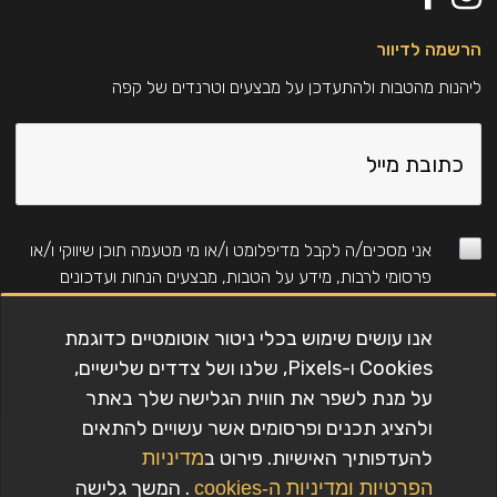
הרשמה לדיוור
ליהנות מהטבות ולהתעדכן על מבצעים וטרנדים של קפה
אני מסכים/ה לקבל מדיפלומט ו/או מי מטעמה תוכן שיווקי ו/או
פרסומי לרבות, מידע על הטבות, מבצעים הנחות ועדכונים
באמצעים טכנולוגים (כגון: דוא"ל, SMS, WhatsApp, חיוג
אוטומטי ועוד). למידע על אופן השימוש במידע ראו את
מדיניות
אנו עושים שימוש בכלי ניטור אוטומטיים כדוגמת
הפרטיות
. (לנרשמים חדשים בלבד, ללא כפל מבצעים
Cookies ו-Pixels, שלנו ושל צדדים שלישיים,
וקופונים)
על מנת לשפר את חווית הגלישה שלך באתר
ולהציג תכנים ופרסומים אשר עשויים להתאים
להעדפותיך האישיות. פירוט ב
מדיניות
להרשמה
החבילה שלך
. המשך גלישה
הפרטיות
ומדיניות ה-cookies