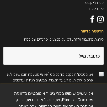
קפה ג'ייקובס
ליד הקפה
הרשמה לדיוור
ליהנות מהטבות ולהתעדכן על מבצעים וטרנדים של קפה
אני מסכים/ה לקבל מדיפלומט ו/או מי מטעמה תוכן שיווקי ו/או
פרסומי לרבות, מידע על הטבות, מבצעים הנחות ועדכונים
באמצעים טכנולוגים (כגון: דוא"ל, SMS, WhatsApp, חיוג
אוטומטי ועוד). למידע על אופן השימוש במידע ראו את
מדיניות
אנו עושים שימוש בכלי ניטור אוטומטיים כדוגמת
הפרטיות
. (לנרשמים חדשים בלבד, ללא כפל מבצעים
Cookies ו-Pixels, שלנו ושל צדדים שלישיים,
וקופונים)
על מנת לשפר את חווית הגלישה שלך באתר