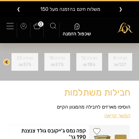
משלוח בין 1-10 ימי עסקים
❯
❮
0
שכפול הזמנה
חבילה 8
חבילה 12
חבילה 18
חבילה 25
ח
₪375
₪275
₪186
₪127
חבילות משתלמות
הוסיפו מארזים לחבילה מהמגוון הקיים
המשך קריאה
קפה נמס ג'ייקובס גולד צנצנת
190 גר'