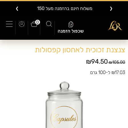
משלוח חינם בהזמנה מעל 150
❯
❮
0
שכפול הזמנה
צנצנת זכוכית לאחסון קפסולות
₪94.50
Price reduced from
to
₪105.00
₪17.03 ל-100 גרם