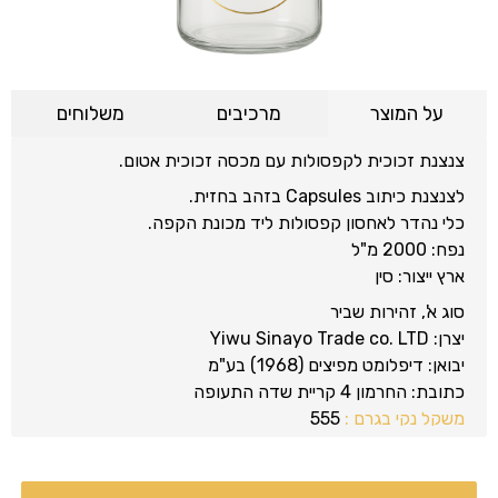
על המוצר
מרכיבים
משלוחים
צנצנת זכוכית לקפסולות עם מכסה זכוכית אטום.
לצנצנת כיתוב Capsules בזהב בחזית.
כלי נהדר לאחסון קפסולות ליד מכונת הקפה.
נפח: 2000 מ"ל
ארץ ייצור: סין
סוג א', זהירות שביר
יצרן: Yiwu Sinayo Trade co. LTD
יבואן: דיפלומט מפיצים (1968) בע"מ
כתובת: החרמון 4 קריית שדה התעופה
משקל נקי בגרם :
555
מק״ט:
2584734
יצרן:
Yiwu Sinayo Trade co. LTD