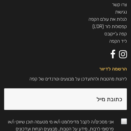
יצרן:
דךר לחיות ד.י. בע"מ, דרך ימי 14, מישור אדומים
צרו קשר
נגישות
לגלות את עולם הקפה
קפסולות לור (L’OR)
קפה ג'ייקובס
ליד הקפה
הרשמה לדיוור
ליהנות מהטבות ולהתעדכן על מבצעים וטרנדים של קפה
אני מסכים/ה לקבל מדיפלומט ו/או מי מטעמה תוכן שיווקי ו/או
פרסומי לרבות, מידע על הטבות, מבצעים הנחות ועדכונים