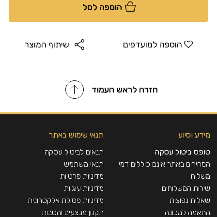
הוספה לסל
אריתריטול – במצבו הטבעי, האריתריטול נמצא במספר פירות
כגון אגס, מלון וענבים ובמזונות שעברו תסיסה כגון גבינות ויין.
האריתריטול הינו פחמימה שגופנו לא מעכל, אשר נפלטת
בסופו של דבר מהגוף ללא כל השפעה על רמת הסוכר בדם או
הוספה למועדפים
שיתוף המוצר
על הפרשת האינסולין. למרות שהאריתריטול מוגדר כפחמימה,
ערכו הגליקמי נחשב כאפס, ועל כן הינו מתאים לסוכרתיים.
חזרה לראש העמוד
סטיביול גליקוזיד – סטיביול גליקוזיד הוא אחד ממרכיביו של
צמח הסטייה המאופיין בטעמו המתוק. הסטיביה נחשב
כממתיק איכותי ביותר להמתקת מזון ומשקאות. הוא אינו מכיל
קלוריות, מתאים לסוכרתיים ומיטיב עם מערכת העיכול. שילוב
מידע וסיוע
תנאי שימוש באתר
הסטיביול גליקוזיד עם האריתריטול מספק ממתיק איכותי בעל
טעם, מרקם ומראה של סוכר.
טופס ביטול עסקה
תנאים לביטול עסקה
המחירים באתר אינם כוללים דמי
תנאי משתמש
היות ובסוויטאנגו אין פחמימות זמינות ואין בו כל סוכר,
משלוח
מדיניות פרטיות
הוא אינו מתאים למצב של היפוגליקמיה – נפילת סוכר!
שירות המשלוחים
מדיניות עוגיות
משקל נקי בגרם :
700
שאלות נפוצות
מדיניות פסולת אלקטרונית
מק״ט:
2579606
התאמה למכונה
תקנון מבצעים והטבות