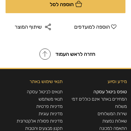
הוספה לסל
אריתריטול – במצבו הטבעי, האריתריטול נמצא במספר פירות
כגון אגס, מלון וענבים ובמזונות שעברו תסיסה כגון גבינות ויין.
האריתריטול הינו פחמימה שגופנו לא מעכל, אשר נפלטת
בסופו של דבר מהגוף ללא כל השפעה על רמת הסוכר בדם או
הוספה למועדפים
שיתוף המוצר
על הפרשת האינסולין. למרות שהאריתריטול מוגדר כפחמימה,
ערכו הגליקמי נחשב כאפס, ועל כן הינו מתאים לסוכרתיים.
חזרה לראש העמוד
סטיביול גליקוזיד – סטיביול גליקוזיד הוא אחד ממרכיביו של
צמח הסטייה המאופיין בטעמו המתוק. הסטיביה נחשב
כממתיק איכותי ביותר להמתקת מזון ומשקאות. הוא אינו מכיל
קלוריות, מתאים לסוכרתיים ומיטיב עם מערכת העיכול. שילוב
מידע וסיוע
תנאי שימוש באתר
הסטיביול גליקוזיד עם האריתריטול מספק ממתיק איכותי בעל
טעם, מרקם ומראה של סוכר.
טופס ביטול עסקה
תנאים לביטול עסקה
המחירים באתר אינם כוללים דמי
תנאי משתמש
היות ובסוויטאנגו אין פחמימות זמינות ואין בו כל סוכר,
משלוח
מדיניות פרטיות
שירות המשלוחים
מדיניות עוגיות
הוא אינו מתאים למצב של היפוגליקמיה – נפילת סוכר!
שאלות נפוצות
מדיניות פסולת אלקטרונית
משקל נקי בגרם :
280
התאמה למכונה
תקנון מבצעים והטבות