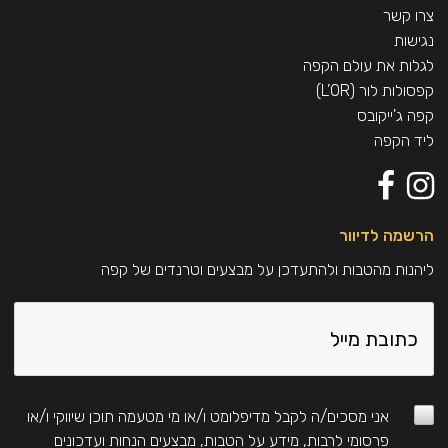
מק״ט:
2579607
צרו קשר
יצרן:
דךר לחיות ד.י. בע"מ, דרך ימי 14, מישור אדומים
נגישות
לגלות את עולם הקפה
קפסולות לור (L’OR)
קפה ג'ייקובס
ליד הקפה
הרשמה לדיוור
ליהנות מהטבות ולהתעדכן על מבצעים וטרנדים של קפה
אני מסכים/ה לקבל מדיפלומט ו/או מי מטעמה תוכן שיווקי ו/או
פרסומי לרבות, מידע על הטבות, מבצעים הנחות ועדכונים