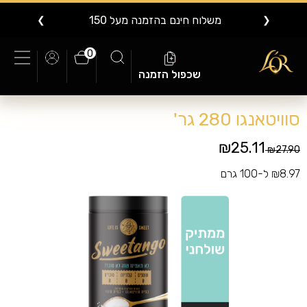
משלוח חינם בהזמנה מעל 150
❯
❮
0
שכפול הזמנה
סוויטאנגו 280 גר'
₪25.11
Price reduced from
to
₪27.90
₪8.97 ל-100 גרם