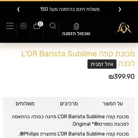
משלוח חינם בהזמנה מעל 150
❯
❮
0
שכפול הזמנה
מכונת קפה L'OR Barista Sublime
לבנה
אזל זמנית
₪399.90
על המוצר
מרכיבים
משלוחים
מכונת קפה L'OR Barista Sublime מזיגה כפולה בהתאמה
למכונת נספרסו®* Original.
מכונת קפה L'OR Barista Sublime מתוצרת Philips®,