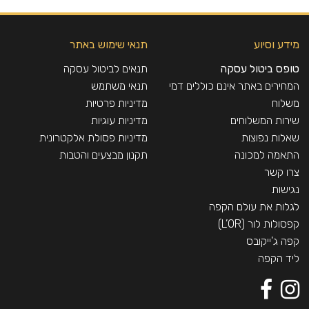
אורך כבל: 0.8 מטר
תדירות: 50Hz – 60Hz
מידע וסיוע
תנאי שימוש באתר
זמן להכנת קפה: 30 שניות
לחץ משאבה: 19 בר
טופס ביטול עסקה
תנאים לביטול עסקה
נפח מיכל מים: 0.8 ליטר
המחירים באתר אינם כוללים דמי
תנאי משתמש
גובה מקסימלי: לכוס 100 מ"מ
משלוח
מדיניות פרטיות
חומר מגש טפטוף: פלסטיק
שירות המשלוחים
מדיניות עוגיות
חומר פיה: מתכת
שאלות נפוצות
מדיניות פסולת אלקטרונית
צבע: לבן
התאמה למכונה
תקנון מבצעים והטבות
מימדים:
צרו קשר
רוחב: 15.7 ס"מ
נגישות
עומק: 40.2 ס"מ
לגלות את עולם הקפה
גובה: 27.6 ס"מ
קפסולות לור (L’OR)
משקל: 3.35 ק"ג
קפה ג'ייקובס
אחריות למשך 12 חודשים על ידי היבואן ש.א מוצרי פרימיום
ליד הקפה
בע"מ, בכפוף לתקנון אחריות ושירות (לתנאי האחריות המלאים
- https://www.lor-
espresso.co.il/s/lor/Coffee_machines_warranty.html).