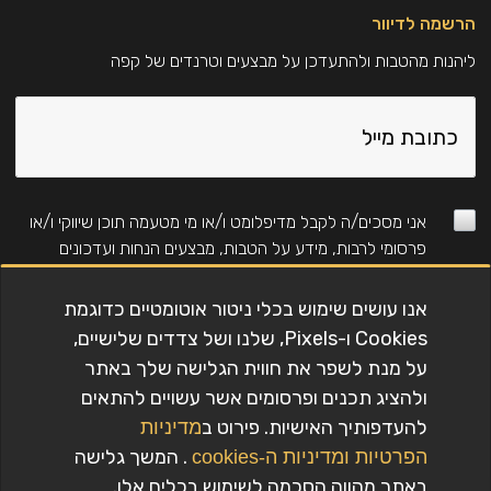
*הסימן המסחרי הינו של גוף שלישי, שאינו קשור לג'ייקובס דאו
הרשמה לדיוור
אגברטס.
משקל נקי בגרם :
3350
ליהנות מהטבות ולהתעדכן על מבצעים וטרנדים של קפה
מק״ט:
2584397
יצרן:
Philips
אני מסכים/ה לקבל מדיפלומט ו/או מי מטעמה תוכן שיווקי ו/או
פרסומי לרבות, מידע על הטבות, מבצעים הנחות ועדכונים
באמצעים טכנולוגים (כגון: דוא"ל, SMS, WhatsApp, חיוג
אוטומטי ועוד). למידע על אופן השימוש במידע ראו את
מדיניות
אנו עושים שימוש בכלי ניטור אוטומטיים כדוגמת
הפרטיות
. (לנרשמים חדשים בלבד, ללא כפל מבצעים
Cookies ו-Pixels, שלנו ושל צדדים שלישיים,
וקופונים)
על מנת לשפר את חווית הגלישה שלך באתר
ולהציג תכנים ופרסומים אשר עשויים להתאים
להעדפותיך האישיות. פירוט ב
מדיניות
להרשמה
. המשך גלישה
הפרטיות
ומדיניות ה-cookies
באתר מהווה הסכמה לשימוש בכלים אלו.