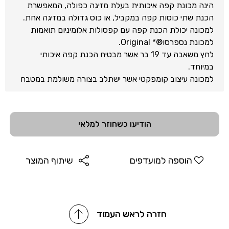
הינה מכונת קפה איכותית בעלת מזיגה כפולה, המאפשרת
הכנת שתי כוסות קפה במקביל, או כוס גדולה במזיגה אחת.
למכונה יכולת הכנת קפה עם קפסולות אלומיניום תואמות
למכונת נספרסו®* Original.
לחץ משאבה עד 19 בר אשר מבטיח הכנת קפה איכותי
במיוחד.
למכונה עיצוב קומפקטי אשר ישתלב בצורה משולמת במטבח
שלך.
מגש טפטוף נשלף להכנת קפה עם כוסות בגדלים שונים
ולניקוי נוח
הודיעו כשחוזר למלאי
מאפיינים
:
מזיגת שתי כוסות קפה בבת אחת או קפה זוגי אחד בכוס
יחידה
הוספה למועדפים
שיתוף המוצר
לחץ מזיגה עד 19 בר ליצירת אספרסו איכותי במיוחד
מזהה אוטומטית את גודל הקפסולה
תואמת למכונת נספרסו®* Original
דגם: LM9012
חזרה לראש העמוד
מפרט טכני:
מתח: 220-240 ואט