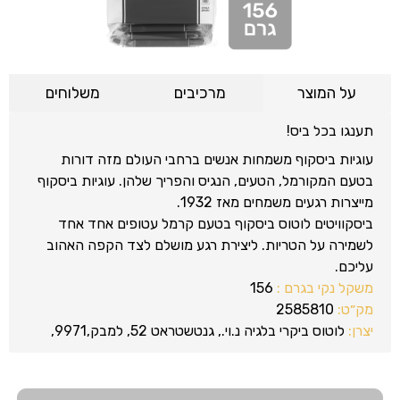
על המוצר
מרכיבים
משלוחים
תענגו בכל ביס!
עוגיות ביסקוף משמחות אנשים ברחבי העולם מזה דורות
בטעם המקורמל, הטעים, הנגיס והפריך שלהן. עוגיות ביסקוף
מייצרות רגעים משמחים מאז 1932.
ביסקוויטים לוטוס ביסקוף בטעם קרמל עטופים אחד אחד
לשמירה על הטריות. ליצירת רגע מושלם לצד הקפה האהוב
עליכם.
משקל נקי בגרם :
156
מק״ט:
2585810
יצרן:
לוטוס ביקרי בלגיה נ.וי., גנטשטראט 52, למבק,9971,
בלגיה