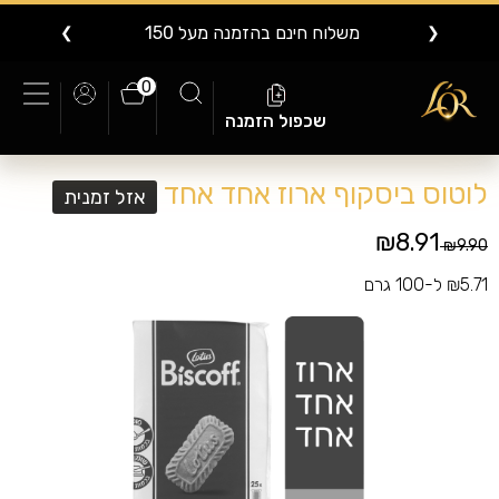
משלוח חינם בהזמנה מעל 150
❯
❮
0
שכפול הזמנה
לוטוס ביסקוף ארוז אחד אחד
אזל זמנית
₪8.91
Price reduced from
to
₪9.90
₪5.71 ל-100 גרם