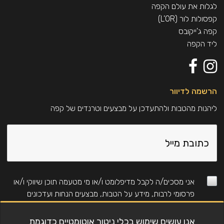
לגלות את עולם הקפה
קפסולות לור (L’OR)
קפה ג'ייקובס
ליד הקפה
הרשמה לדיוור
ליהנות מהטבות ולהתעדכן על מבצעים וטרנדים של קפה
אני מסכים/ה לקבל מדיפלומט ו/או מי מטעמה תוכן שיווקי ו/או
פרסומי לרבות, מידע על הטבות, מבצעים הנחות ועדכונים
באמצעים טכנולוגים (כגון: דוא"ל, SMS, WhatsApp, חיוג
אוטומטי ועוד). למידע על אופן השימוש במידע ראו את
מדיניות
אנו עושים שימוש בכלי ניטור אוטומטיים כדוגמת